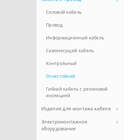
Батарейки
Силовой кабель
Инверторные генераторы
Провод
Стандартные генераторы
Информационный кабель
Самонесущий кабель
Контрольный
Огнестойкий
Гибкий кабель с резиновой
изоляцией
Изделия для монтажа кабеля
Электромонтажное
Гофра и аксессуары
оборудование
Инструмент для