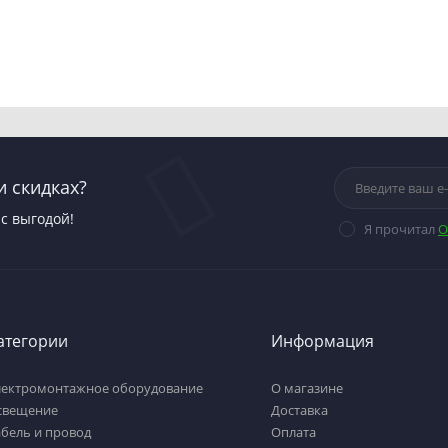
и скидках?
с выгодой!
Я прочитал
О
атегории
Информация
лектромонтажное оборудование
О магазине
свещение
Доставка
бель и провод
Оплата