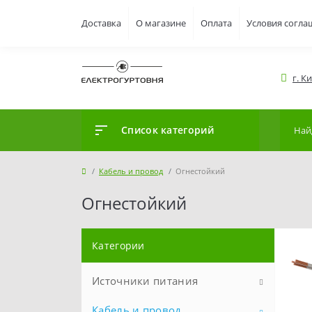
Доставка
О магазине
Оплата
Условия согла
г. К
Список категорий
Кабель и провод
Огнестойкий
Огнестойкий
Категории
Источники питания
Кабель и провод
Аккумуляторы