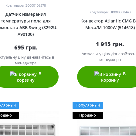
Код товара: Э0000108578
Код товара: ЦК000088440
Датчик измерения
температуры пола для
Конвектор Atlantic CMG B
рмостата ABB Swing (3292U-
Meca/M 1000W (514618)
A90100)
1 915 грн.
695 грн.
Актуальну ціну дізнавайтесь
ктуальну ціну дізнавайтесь в
менеджера
менеджера
В
В
корзину
корзину
улярный
Популярный
одано
Продано