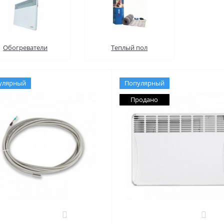
Обогреватели
Теплый пол
улярный
Популярный
Продано
0
0