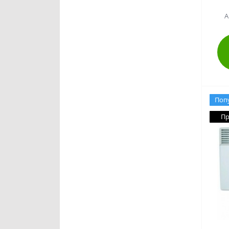
А
Поп
Пр