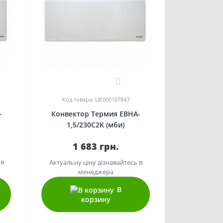
0
Код товара: ЦК000107843
-
Конвектор Термия EBHA-
1,5/230C2K (мби)
1 683 грн.
 в
Актуальну ціну дізнавайтесь в
менеджера
В
корзину