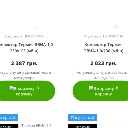
0
0
Код товара: ЦК000124032
Код товара: ЦК000107816
онвектор Термия ЭВНА-1,0
Конвектор Термия
230V С2 (мбш)
ЭВНА-1,0/230 (мбш)
2 387 грн.
2 023 грн.
ктуальну ціну дізнавайтесь в
Актуальну ціну дізнавайтесь
менеджера
менеджера
В
В
корзину
корзину
улярный
Популярный
одано
Продано