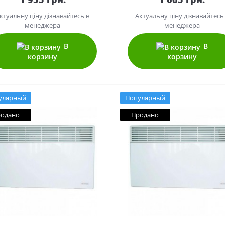
ктуальну ціну дізнавайтесь в
Актуальну ціну дізнавайтесь
менеджера
менеджера
В
В
корзину
корзину
улярный
Популярный
одано
Продано