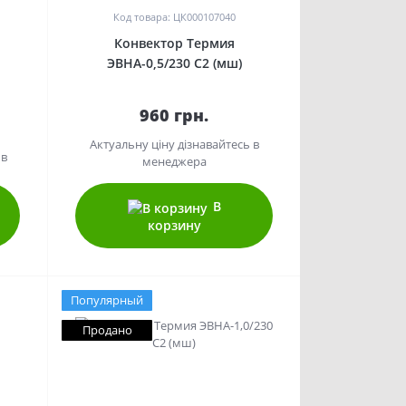
Код товара: ЦК000107040
Конвектор Термия
ЭВНА-0,5/230 С2 (мш)
960 грн.
Актуальну ціну дізнавайтесь в
 в
менеджера
В
корзину
Популярный
Продано