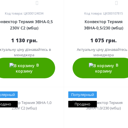
0
0
Код товара: ЦК000124034
Код товара: ЦК000107815
онвектор Термия ЭВНА-0,5
Конвектор Термия
230V С2 (мбш)
ЭВНА-0,5/230 (мбш)
1 130 грн.
1 075 грн.
ктуальну ціну дізнавайтесь в
Актуальну ціну дізнавайтесь
менеджера
менеджера
В
В
корзину
корзину
улярный
Популярный
одано
Продано