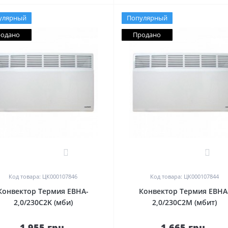
улярный
Популярный
одано
Продано
0
0
Код товара: ЦК000107846
Код товара: ЦК000107844
Конвектор Термия EBHA-
Конвектор Термия EBHA
2,0/230C2K (мби)
2,0/230C2M (мбит)
1 955 грн.
1 665 грн.