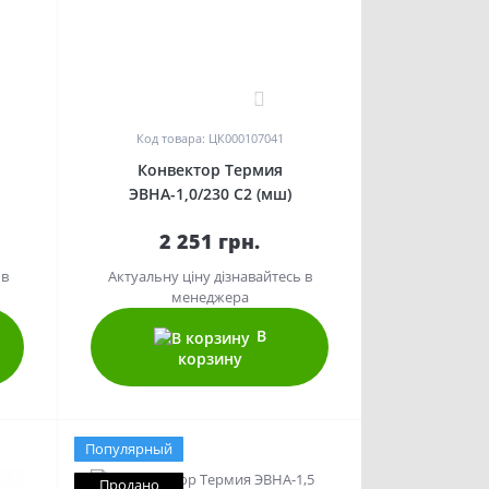
0
Код товара: ЦК000107041
Конвектор Термия
ЭВНА-1,0/230 С2 (мш)
2 251 грн.
 в
Актуальну ціну дізнавайтесь в
менеджера
В
корзину
Популярный
Продано