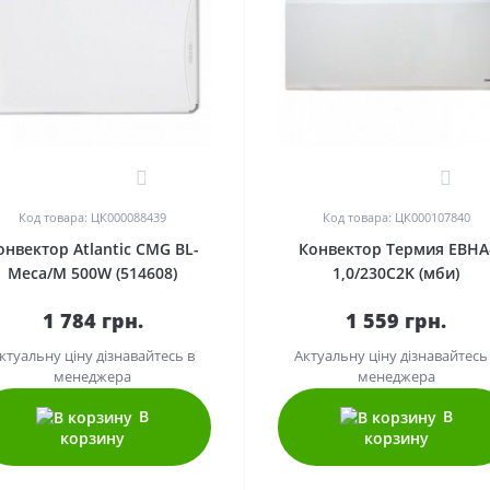
0
0
Код товара: ЦК000088439
Код товара: ЦК000107840
онвектор Atlantic CMG BL-
Конвектор Термия EBHA
Meca/M 500W (514608)
1,0/230C2K (мби)
1 784 грн.
1 559 грн.
ктуальну ціну дізнавайтесь в
Актуальну ціну дізнавайтесь
менеджера
менеджера
В
В
корзину
корзину