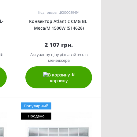
Код товара: ЦК000089494
L-
Конвектор Atlantic CMG BL-
Meca/M 1500W (514628)
2 107 грн.
 в
Актуальну ціну дізнавайтесь в
менеджера
В
корзину
Популярный
Продано