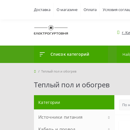
Доставка
О магазине
Оплата
Условия согла
г. К
Список категорий
Теплый пол и обогрев
Теплый пол и обогрев
Категории
Источники питания
Кабель и провод
Аккумуляторы