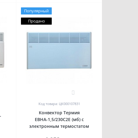
Популярный
Продано
0
Код товара: ЦК000107831
Конвектор Термия
-
ЕВНА-1,5/230С2Е (мб) с
электронным термостатом