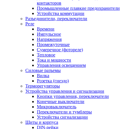
контакторов
Промышленные плавкие предохранители
Устройства коммутации
Разъединители, переключатели
Реле
Времени
Импульсное
Напряжения
Промежуточные
Сумеречное (фотореле)
Тепловое
Тока и мощности
Управления освещением
Силовые разъемы
Вилка
Розетка (гнездо)
Терморегуляторы
Устройства управления и сигнализации
Кнопки управления, переключатели
Конечные выключатели
Микровыключатель
Переключатели и тумблеры
Устройства сигнализации
Щиты и корпуса
DIN-рейки