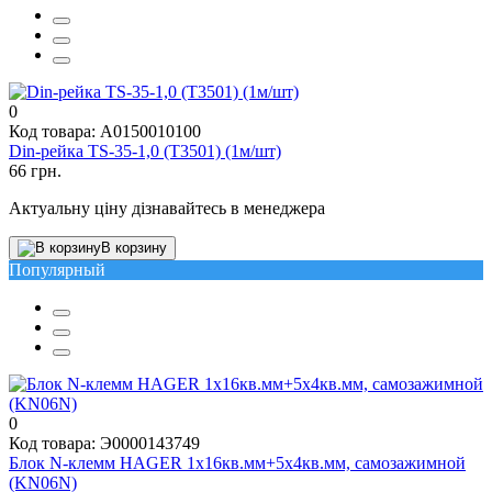
0
Код товара: A0150010100
Din-рейка TS-35-1,0 (T3501) (1м/шт)
66 грн.
Актуальну ціну дізнавайтесь в менеджера
В корзину
Популярный
0
Код товара: Э0000143749
Блок N-клемм HAGER 1x16кв.мм+5x4кв.мм, самозажимной
(KN06N)