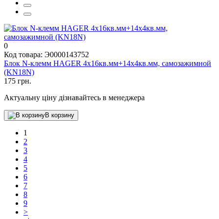
0
Код товара: Э0000143752
Блок N-клемм HAGER 4x16кв.мм+14x4кв.мм, самозажимной
(KN18N)
175 грн.
Актуальну ціну дізнавайтесь в менеджера
В корзину
1
2
3
4
5
6
7
8
9
>