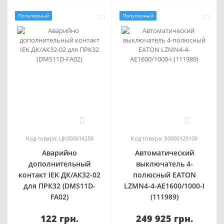
Популярный
Популярный
0
0
Код товара: ЦК000014258
Код товара: Э0000120100
Аварийно
Автоматический
дополнительный
выключатель 4-
контакт IEK ДК/АК32-02
полюсный EATON
для ПРК32 (DMS11D-
LZMN4-4-AE1600/1000-I
FA02)
(111989)
122 грн.
249 925 грн.