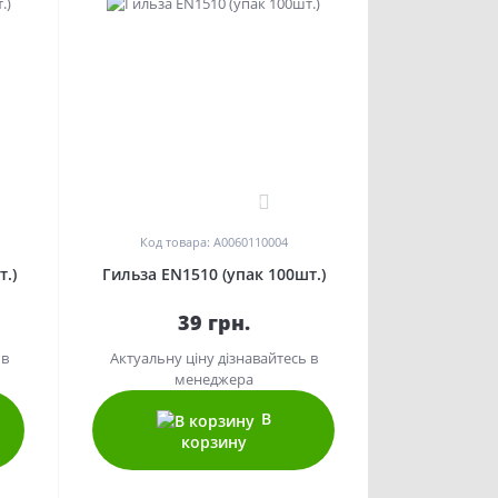
0
Код товара: A0060110004
.)
Гильза EN1510 (упак 100шт.)
39 грн.
 в
Актуальну ціну дізнавайтесь в
менеджера
В
корзину