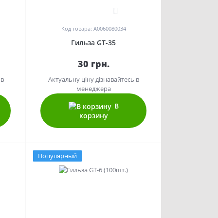
0
Код товара: A0060080034
Гильза GT-35
30 грн.
 в
Актуальну ціну дізнавайтесь в
менеджера
В
корзину
Популярный