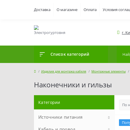
Доставка
О магазине
Оплата
Условия согла
г. К
Список категорий
Изделия для монтажа кабеля
Монтажные элементы
Наконечники и гильзы
Категории
Источники питания
Поп
Кабель и провод
Аккумуляторы