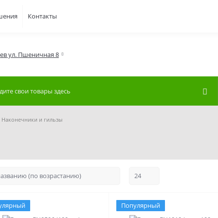
шения
Контакты
иев ул. Пшеничная 8
Наконечники и гильзы
улярный
Популярный