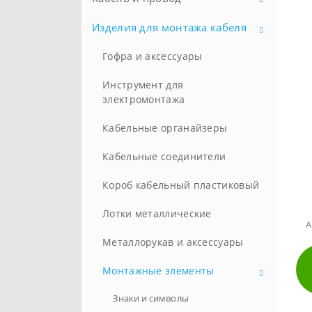
Батарейки
Изделия для монтажа кабеля
Силовой кабель
Инверторные генераторы
Провод
Гофра и аксессуары
Стандартные генераторы
Информационный кабель
Инструмент для
электромонтажа
Самонесущий кабель
Кабельные органайзеры
Контрольный
Кабельные соединители
Огнестойкий
Короб кабельный пластиковый
Гибкий кабель с резиновой
изоляцией
Лотки металлические
А
Металлорукав и аксессуары
Монтажные элементы
Знаки и символы