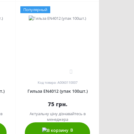
Популярный
0
Код товара: A0060110007
.)
Гильза EN4012 (упак 100шт.)
75 грн.
 в
Актуальну ціну дізнавайтесь в
менеджера
В