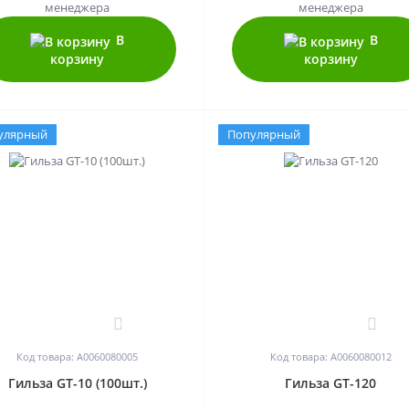
менеджера
менеджера
В
В
корзину
корзину
улярный
Популярный
0
0
Код товара: A0060080005
Код товара: A0060080012
Гильза GT-10 (100шт.)
Гильза GT-120