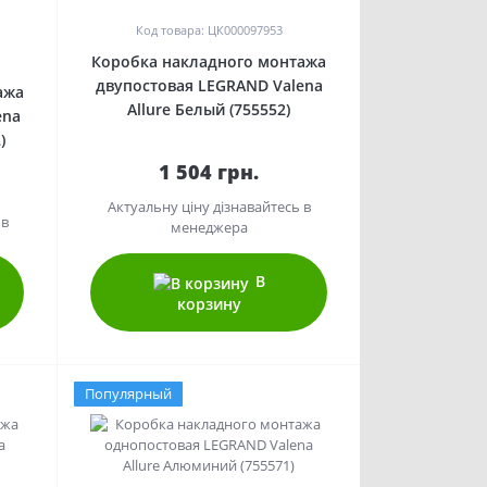
Код товара: ЦК000097953
Коробка накладного монтажа
двупостовая LEGRAND Valena
ажа
Allure Белый (755552)
ena
)
1 504 грн.
Актуальну ціну дізнавайтесь в
 в
менеджера
В
корзину
Популярный