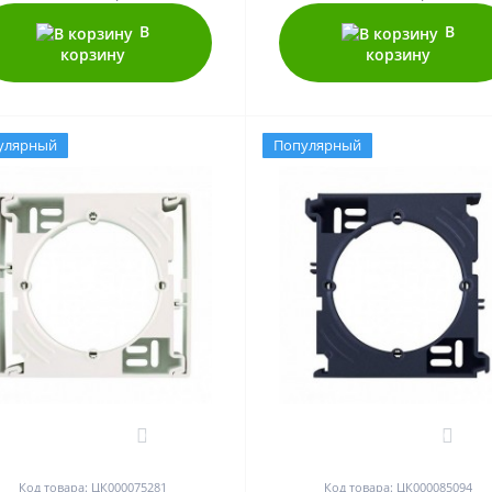
В
В
корзину
корзину
улярный
Популярный
0
0
Код товара: ЦК000075281
Код товара: ЦК000085094