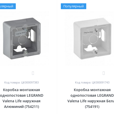
улярный
Популярный
0
0
Код товара: ЦК000097383
Код товара: ЦК000091743
Коробка монтажная
Коробка монтажная
однопостовая LEGRAND
однопостовая LEGRAND
Valena Life наружная
Valena Life наружная Бел
Алюминий (754211)
(754191)