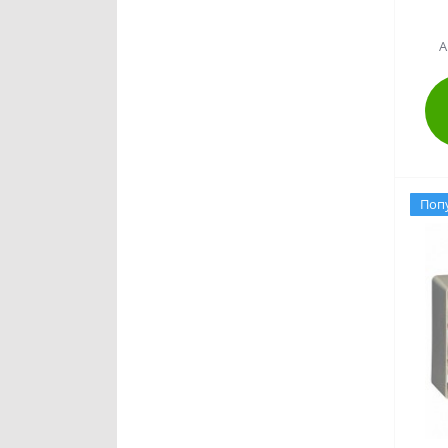
А
Поп