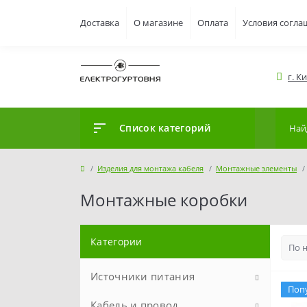
Доставка
О магазине
Оплата
Условия согла
г. К
Список категорий
Изделия для монтажа кабеля
Монтажные элементы
Монтажные коробки
Категории
Источники питания
Поп
Кабель и провод
Аккумуляторы