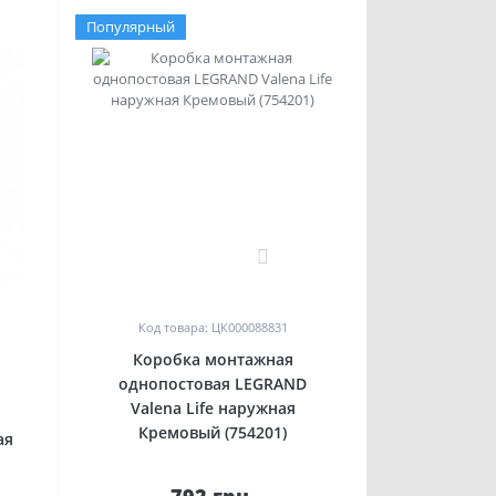
Популярный
0
Код товара: ЦК000088831
Коробка монтажная
однопостовая LEGRAND
Valena Life наружная
Кремовый (754201)
ая