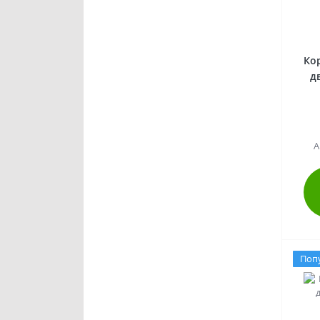
Ко
д
А
Поп