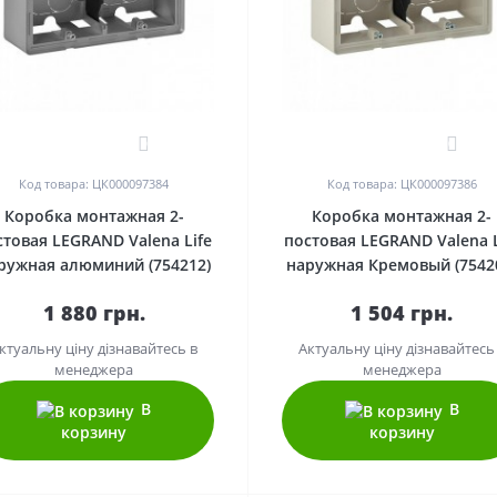
0
0
Код товара: ЦК000097384
Код товара: ЦК000097386
Коробка монтажная 2-
Коробка монтажная 2-
стовая LEGRAND Valena Life
постовая LEGRAND Valena L
ружная алюминий (754212)
наружная Кремовый (7542
1 880 грн.
1 504 грн.
ктуальну ціну дізнавайтесь в
Актуальну ціну дізнавайтесь
менеджера
менеджера
В
В
корзину
корзину