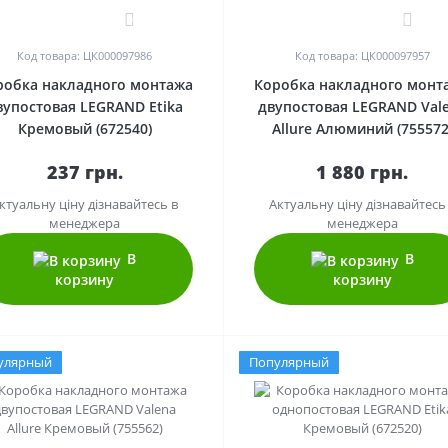
0
0
Код товара: ЦК000097986
Код товара: ЦК000097957
робка накладного монтажа
Коробка накладного монт
вупостовая LEGRAND Etika
двупостовая LEGRAND Val
Кремовый (672540)
Allure Алюминий (755572
237 грн.
1 880 грн.
ктуальну ціну дізнавайтесь в
Актуальну ціну дізнавайтесь
менеджера
менеджера
В
В
корзину
корзину
улярный
Популярный