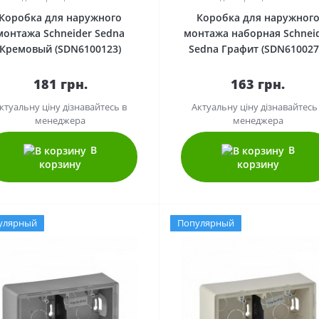
Коробка для наружного
Коробка для наружног
монтажа Schneider Sedna
монтажа наборная Schnei
Кремовый (SDN6100123)
Sedna Графит (SDN610027
181 грн.
163 грн.
ктуальну ціну дізнавайтесь в
Актуальну ціну дізнавайтесь
менеджера
менеджера
В
В
корзину
корзину
улярный
Популярный