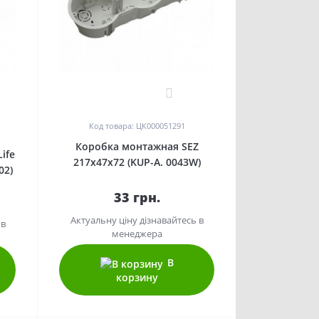
0
Код товара: ЦК000051291
Коробка монтажная SEZ
ife
217х47х72 (KUP-А. 0043W)
02)
33 грн.
Актуальну ціну дізнавайтесь в
 в
менеджера
В
корзину