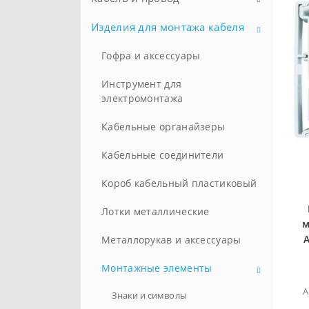
Батарейки
Изделия для монтажа кабеля
Силовой кабель
Инверторные генераторы
Провод
Гофра и аксессуары
Стандартные генераторы
Информационный кабель
Инструмент для
электромонтажа
Самонесущий кабель
Кабельные органайзеры
Контрольный
Кабельные соединители
Огнестойкий
Короб кабельный пластиковый
Гибкий кабель с резиновой
изоляцией
Лотки металлические
м
A
Металлорукав и аксессуары
Монтажные элементы
А
Знаки и символы