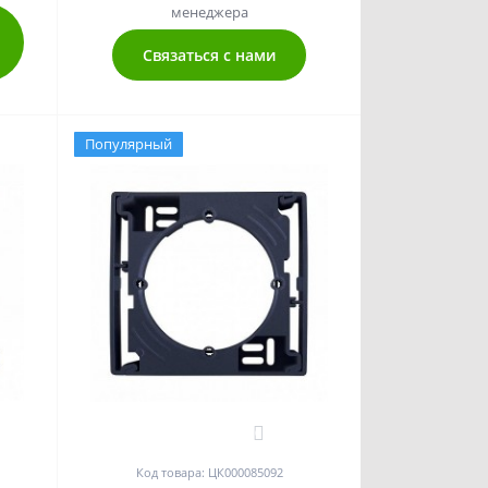
менеджера
Связаться с нами
Популярный
0
Код товара: ЦК000085092